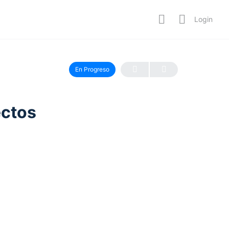
Login
En Progreso
ectos